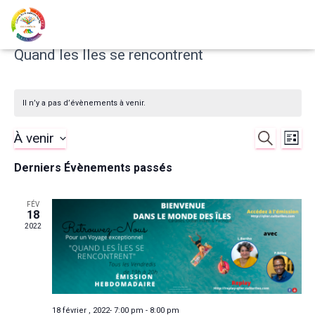
Quand les Îles se rencontrent
Il n’y a pas d’évènements à venir.
À venir
RECHERCHE
Nav
Reche
LISTE
Sélectionnez
de
Derniers Évènements passés
et
une
date.
vu
naviga
FÉV
18
Év
2022
de
vues
Évène
18 février , 2022- 7:00 pm
-
8:00 pm