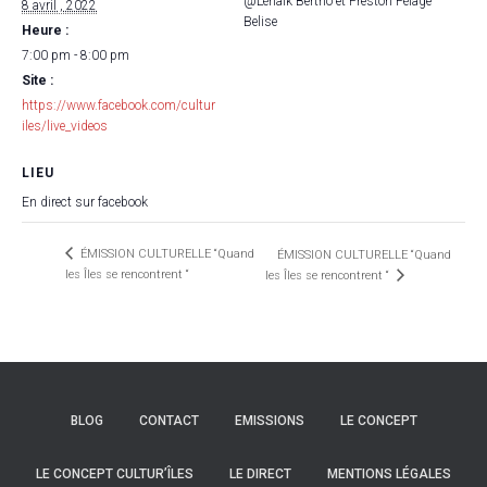
@Lénaïk Bertho et Preston Pélage
8 avril , 2022
Belise
Heure :
7:00 pm - 8:00 pm
Site :
https://www.facebook.com/cultur
iles/live_videos
LIEU
En direct sur facebook
ÉMISSION CULTURELLE “Quand
ÉMISSION CULTURELLE “Quand
les Îles se rencontrent “
les Îles se rencontrent “
BLOG
CONTACT
EMISSIONS
LE CONCEPT
LE CONCEPT CULTUR’ÎLES
LE DIRECT
MENTIONS LÉGALES