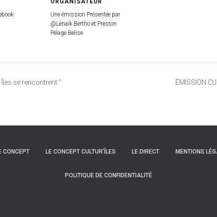
ORGANISATEUR
cebook
Une émission Présentée par
@Lénaïk Bertho et Preston
Pélage Belise
es se rencontrent “
ÉMISSION CUL
E CONCEPT
LE CONCEPT CULTUR’ÎLES
LE DIRECT
MENTIONS LÉG
POLITIQUE DE CONFIDENTIALITÉ