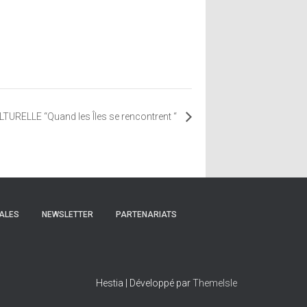
TURELLE “Quand les Îles se rencontrent “
ALES
NEWSLETTER
PARTENARIATS
Hestia | Développé par
ThemeIsle