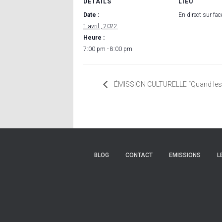
DÉTAILS
LIEU
Date :
En direct sur fa
1 avril , 2022
Heure :
7:00 pm - 8:00 pm
ÉMISSION CULTURELLE “Quand les Îl
BLOG
CONTACT
EMISSIONS
L