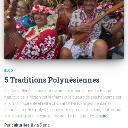
BLOG
5 Traditions Polynésiennes
Les îles polynésiennes sont vraiment magnifiques. La beauté
naturelle de la région est vivifiante et la culture de ses habitants est
à la fois inspirante et rafraîchissante. Pendant des centaines
d’années, les îles polynésiennes ont représenté la paix, l’harmonie
et la beauté pour le reste du monde. Le fait que
Lire la suite…
Par
culturiles
, il y a
5 ans