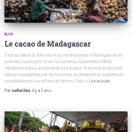
BLOG
Le cacao de Madagascar
C’est au début du XXe siècle qu’ont été plantés à Madagascar les
premiers cacaoyers. Et en l’occurrence, la plantation Millot
représente la plus ancienne de tout le pays. Si la mise en terre est
faite principalement par les hommes, en revanche la cueillette est
essentiellement une affaire de femme. Celle-ci
Lire la suite…
Par
culturiles
, il y a
5 ans