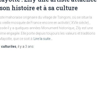
 son histoire et à sa culture
iste mahoraise originaire du village de Tsingoni, où se situe la
s vieille mosquée de France encore en activité ( XVIe siècle) ,
ssée il y a quelques années Monument historique, Zily est une
me engagée. Elle porte depuis toujours les valeurs et traditions
Mayotte, que ce soit à
Lire la suite…
r
culturiles
, il y a
3 ans