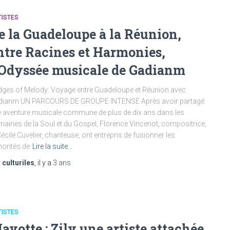
TISTES
e la Guadeloupe à la Réunion,
ntre Racines et Harmonies,
’Odyssée musicale de Gadianm
dges of Melody: Voyage entre Guadeloupe et Réunion avec
dianm UN PARCOURS DE GROUPE INTENSE Après avoir partagé
 aventure musicale commune de plus de dix ans dans les
aines de la Soul et du Gospel, Florence Vincenot, compositrice,
Cécile Cuvelier, chanteuse, ont entrepris de fusionner les
orités de
Lire la suite…
r
culturiles
, il y a
3 ans
TISTES
ayotte : Zily une artiste attachée