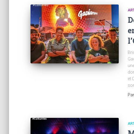
AR
D
e
l
Bri
Ga
une
dom
et 
son
Pa
AR
M