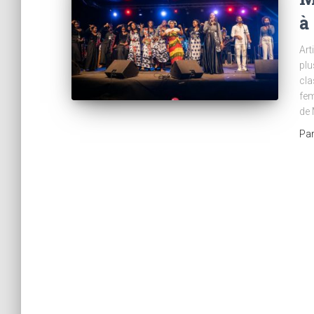
à
Art
plu
cla
fem
de 
Pa