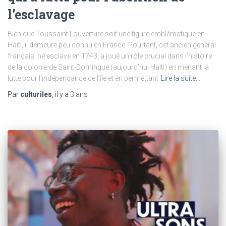
l’esclavage
Bien que Toussaint Louverture soit une figure emblématique en
Haïti, il demeure peu connu en France. Pourtant, cet ancien général
français, né esclave en 1743, a joué un rôle crucial dans l’histoire
de la colonie de Saint-Domingue (aujourd’hui Haïti) en menant la
lutte pour l’indépendance de l’île et en permettant
Lire la suite…
Par
culturiles
, il y a
3 ans