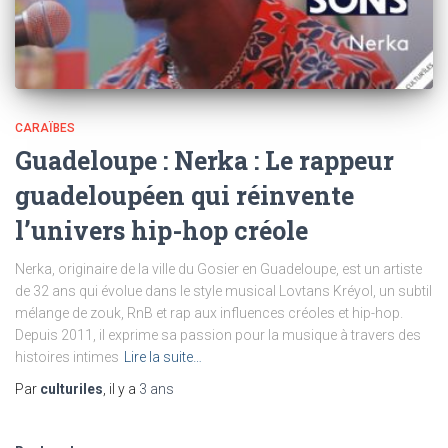
CARAÏBES
Guadeloupe : Nerka : Le rappeur
guadeloupéen qui réinvente
l’univers hip-hop créole
Nerka, originaire de la ville du Gosier en Guadeloupe, est un artiste
de 32 ans qui évolue dans le style musical Lovtans Kréyol, un subtil
mélange de zouk, RnB et rap aux influences créoles et hip-hop.
Depuis 2011, il exprime sa passion pour la musique à travers des
histoires intimes
Lire la suite…
Par
culturiles
, il y a
3 ans